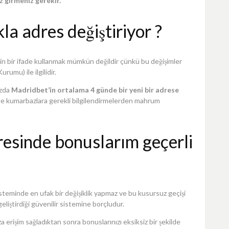
z girmeniz gerekir.
la adres değiştiriyor ?
n bir ifade kullanmak mümkün değildir çünkü bu değişimler
rumu) ile ilgilidir.
ızda
Madridbet’in ortalama 4 günde bir yeni bir adrese
e kumarbazlara gerekli bilgilendirmelerden mahrum
esinde bonuslarım geçerli
steminde en ufak bir değişiklik yapmaz ve bu kusursuz geçişi
eliştirdiği güvenilir sistemine borçludur.
 erişim sağladıktan sonra bonuslarınızı eksiksiz bir şekilde