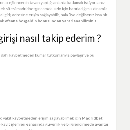
rınızı eğlencenin tavan yaptığı anlarda katlamak istiyorsanız
k sitesi madridbetgir.com’da sizin için hazırladığımız dinamik
 giriş adresine erişim sağlayabilir, hala üye değilseniz kısa bir
rak
efsane hoşgeldin bonusundan yararlanabilirsiniz..
rişi nasıl takip ederim ?
iye dahi kaybetmeden kumar tutkunlarıyla paylaşır ve bu
ç vakit kaybetmeden erişim sağlayabilmek için
Madridbet
 kayıt işlemleri esnasında güvenlik ve bilgilendirmede avantaj