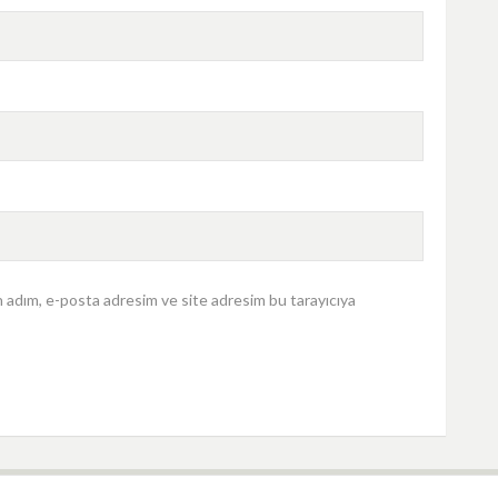
n adım, e-posta adresim ve site adresim bu tarayıcıya